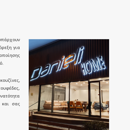
 υπάρχουν
όρεξη για
νοποίησης
ό.
κουζίνες,
πουφέδες,
υνατότητα
ς και σας